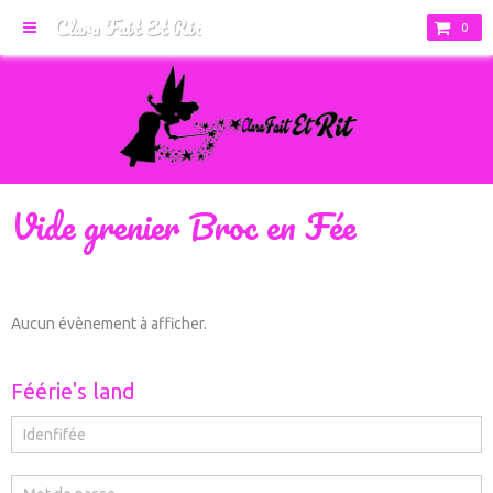
Clara Fait Et Rit
0
Vide grenier Broc en Fée
Aucun évènement à afficher.
Féérie's land