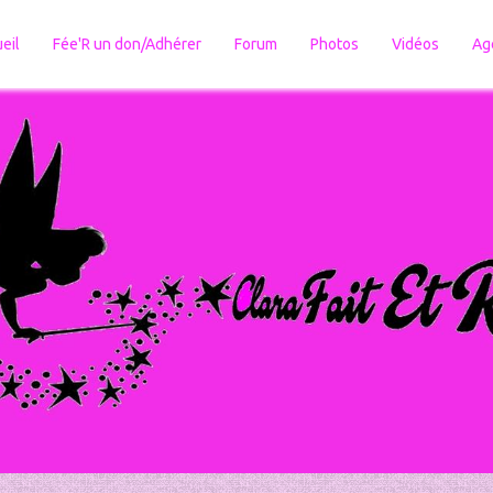
eil
Fée'R un don/Adhérer
Forum
Photos
Vidéos
Ag