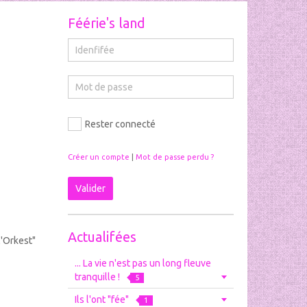
Féérie's land
Rester connecté
Créer un compte
|
Mot de passe perdu ?
Valider
Actualifées
l'Orkest"
... La vie n'est pas un long fleuve
tranquille !
5
Ils l'ont "fée"
1