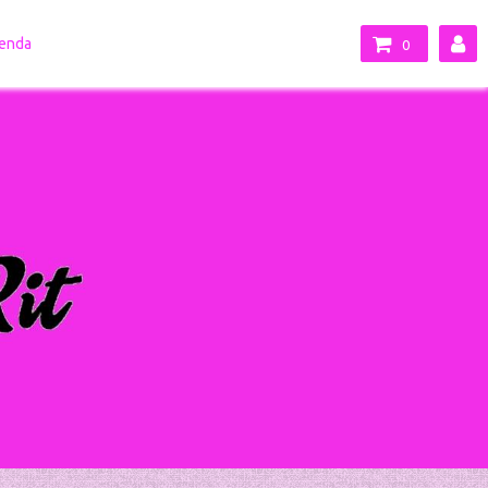
enda
0