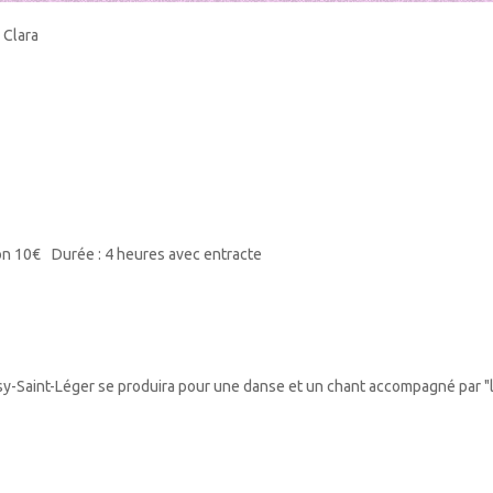
 Clara
on 10€
Durée : 4 heures avec entracte
ssy-Saint-Léger se produira pour une danse et un chant accompagné par "