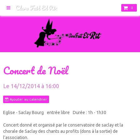
Clara Fait Et Rit
0
Concert de Noël
Le 14/12/2014
à 16:00
Ajouter au calendrier
Eglise - Saclay Bourg
entrée libre
Durée : 1h - 1h30
Concert donné et organisé par le conservatoire de saclay et la
chorale de Saclay des chants au profits (dons à la sortie) de
l'association.