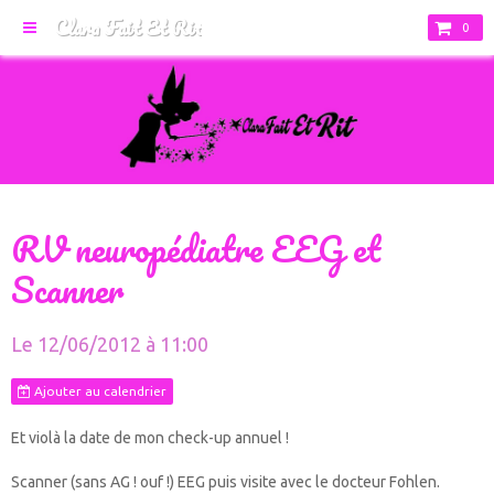
Clara Fait Et Rit
0
RV neuropédiatre EEG et
Scanner
Le 12/06/2012
à 11:00
Ajouter au calendrier
Et violà la date de mon check-up annuel !
Scanner (sans AG ! ouf !) EEG puis visite avec le docteur Fohlen.