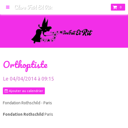
Clara Fait Et Rit
0
Orthoptiste
Le 04/04/2014
à 09:15
Ajouter au calendrier
Fondation Rothschild - Paris
Fondation Rothschild
Paris