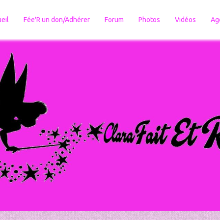
eil
Fée'R un don/Adhérer
Forum
Photos
Vidéos
Ag