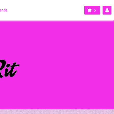
enda
0