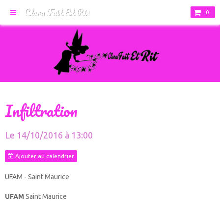
Clara Fait Et Rit
0
Infiltration
Le 14/10/2016
à 13:00
Ajouter au calendrier
UFAM - Saint Maurice
UFAM
Saint Maurice